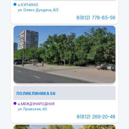
КУПЧИНО
м.
ул. Олеко Дундича, 8/2
8(812) 778-85-56
ПОЛИКЛИНИКА 56
МЕЖДУНАРОДНАЯ
м.
ул. Пражская, 40
8(812) 269-20-48