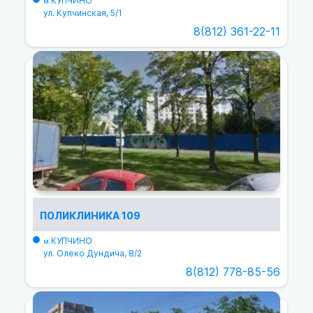
КУПЧИНО
м.
ул. Купчинская, 5/1
8(812) 361-22-11
ПОЛИКЛИНИКА 109
КУПЧИНО
м.
ул. Олеко Дундича, 8/2
8(812) 778-85-56