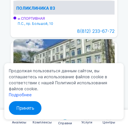
ПОЛИКЛИНИКА 83
СПОРТИВНАЯ
м.
П.С., пр. Большой, 10
8(812) 233-67-72
Продолжая пользоваться данным сайтом, вы
соглашаетесь на использование файлов cookie в
соответствии с нашей Политикой использования
файлов cookie.
Подробнее
ПОЛИКЛИНИКА 1
Принять
ЧЁРНАЯ РЕЧКА
м.
пр. Приморский, 3
Анализы
Комплексы
Услуги
Центры
Справки