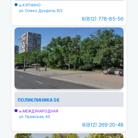
КУПЧИНО
м.
ул. Олеко Дундича, 8/2
8(812) 778-85-56
ПОЛИКЛИНИКА 56
МЕЖДУНАРОДНАЯ
м.
ул. Пражская, 40
8(812) 269-20-48