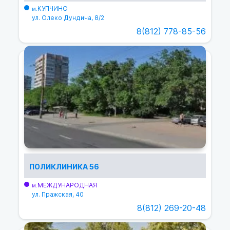
КУПЧИНО
м.
ул. Олеко Дундича, 8/2
8(812) 778-85-56
ПОЛИКЛИНИКА 56
МЕЖДУНАРОДНАЯ
м.
ул. Пражская, 40
8(812) 269-20-48