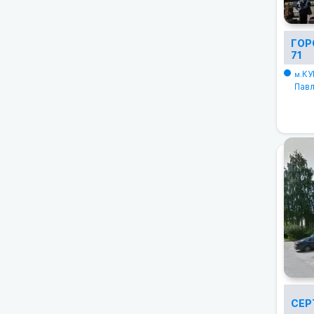
ГОР
71
КУ
м.
Павл
СЕР