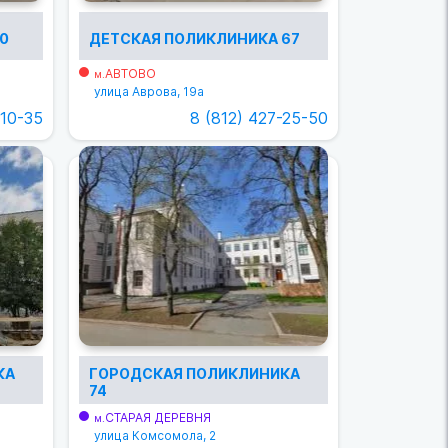
0
ДЕТСКАЯ ПОЛИКЛИНИКА 67
АВТОВО
м.
улица Аврова, 19а
-10-35
8 (812) 427-25-50
КА
ГОРОДСКАЯ ПОЛИКЛИНИКА
74
СТАРАЯ ДЕРЕВНЯ
м.
улица Комсомола, 2