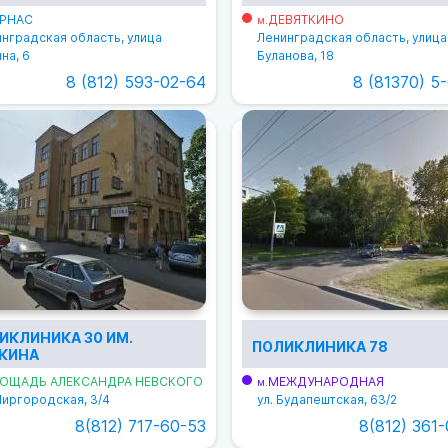
РНАС
ДЕВЯТКИНО
м.
нградская область, улица
Ленинградская область, улица
на, 6
Буланова, 18
8 (812) 593-02-64
8 (81370) 5
ИКЛИНИКА 30 ИМ.
ПОЛИКЛИНИКА 78
КИНА
ОЩАДЬ АЛЕКСАНДРА НЕВСКОГО
МЕЖДУНАРОДНАЯ
м.
Миргородская, 3/4
ул. Будапештская, 63/2
8(812) 717-60-53
8(812) 361