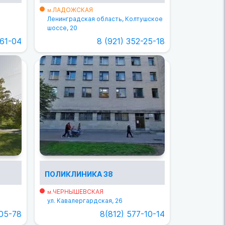
ЛАДОЖСКАЯ
м.
Ленинградская область, Колтушское
шоссе, 20
-61-04
8 (921) 352-25-18
ПОЛИКЛИНИКА 38
ЧЕРНЫШЕВСКАЯ
м.
ул. Кавалергардская, 26
-05-78
8(812) 577-10-14