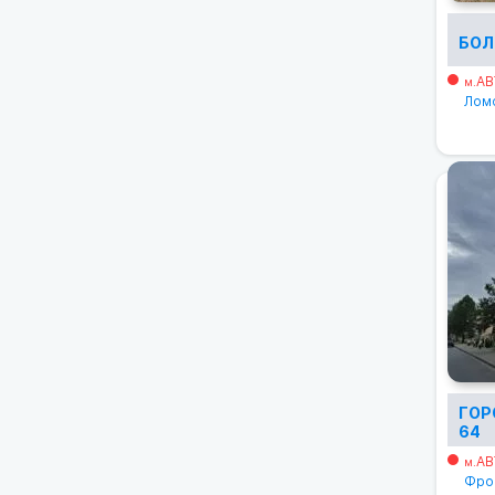
БОЛ
АВ
м.
Ломо
ГОР
64
АВ
м.
Фрон