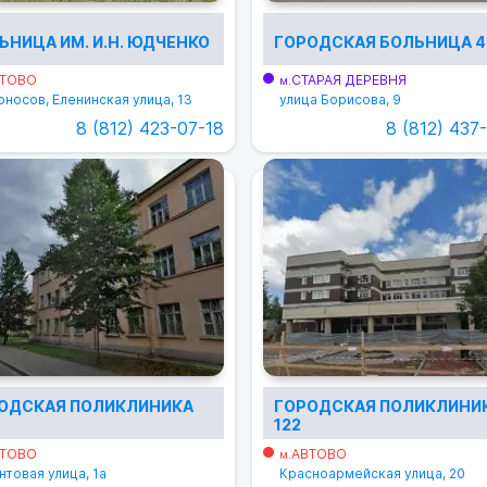
ЬНИЦА ИМ. И.Н. ЮДЧЕНКО
ГОРОДСКАЯ БОЛЬНИЦА 4
ТОВО
СТАРАЯ ДЕРЕВНЯ
м.
носов, Еленинская улица, 13
улица Борисова, 9
8 (812) 423-07-18
8 (812) 437
ОДСКАЯ ПОЛИКЛИНИКА
ГОРОДСКАЯ ПОЛИКЛИНИ
122
ТОВО
АВТОВО
м.
товая улица, 1а
Красноармейская улица, 20