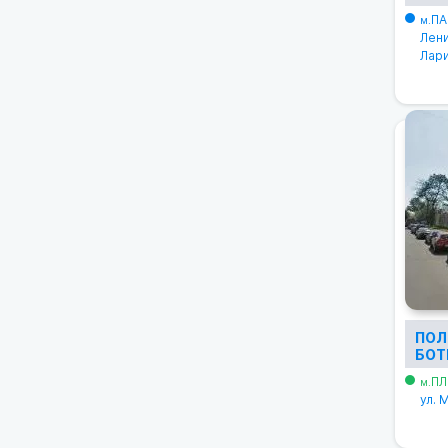
ПА
м.
Лени
Лари
ПОЛ
БОТ
ПЛ
м.
ул. 