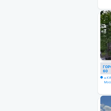
ГОР
60
КУ
м.
Моск