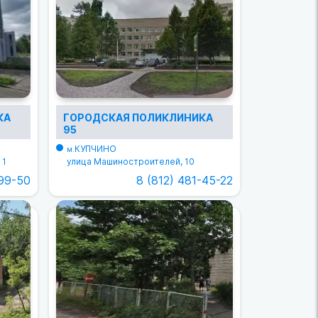
КА
ГОРОДСКАЯ ПОЛИКЛИНИКА
95
КУПЧИНО
м.
 1
улица Машиностроителей, 10
-99-50
8 (812) 481-45-22