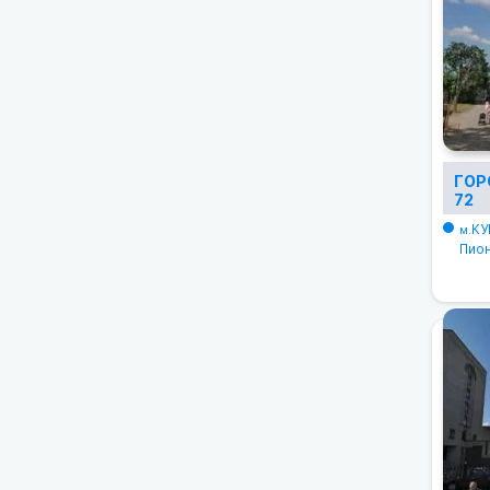
ГОР
72
КУ
м.
Пион