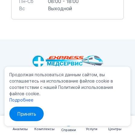
Пн-Cб
08:00 - 18:00
Вс
Выходной
Продолжая пользоваться данным сайтом, вы
Лицензия №Л041-01148-78/00343220
от 27.12.2018,
соглашаетесь на использование файлов cookie в
ООО «МЕДСЕРВИС»
соответствии с нашей Политикой использования
файлов cookie.
Лицензия №Л041-01148-78/00344398
от 16.01.2019,
Подробнее
ООО «ЭКСПРЕССМЕДСЕРВИС»
Принять
Медцентр
Прием врачей
Лаборатория
Анализы
Анализы
Комплексы
Услуги
Центры
Справки
Косметология
Каталог услуг