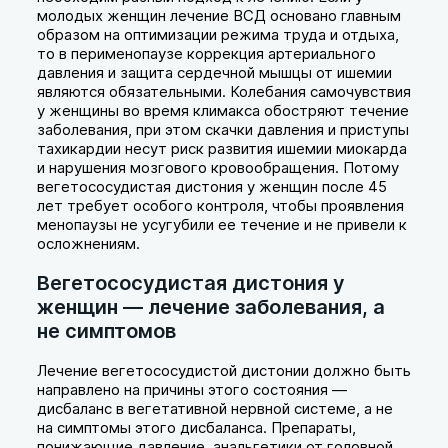
молодых женщин лечение ВСД основано главным
образом на оптимизации режима труда и отдыха,
то в перименопаузе коррекция артериального
давления и защита сердечной мышцы от ишемии
являются обязательными. Колебания самочувствия
у женщины во время климакса обостряют течение
заболевания, при этом скачки давления и приступы
тахикардии несут риск развития ишемии миокарда
и нарушения мозгового кровообращения. Потому
вегетососудистая дистония у женщин после 45
лет требует особого контроля, чтобы проявления
менопаузы не усугубили ее течение и не привели к
осложнениям.
Вегетососудистая дистония у
женщин — лечение заболевания, а
не симптомов
Лечение вегетососудистой дистонии должно быть
направлено на причины этого состояния —
дисбаланс в вегетативной нервной системе, а не
на симптомы этого дисбаланса. Препараты,
понижающие давление, анальгетики от головной