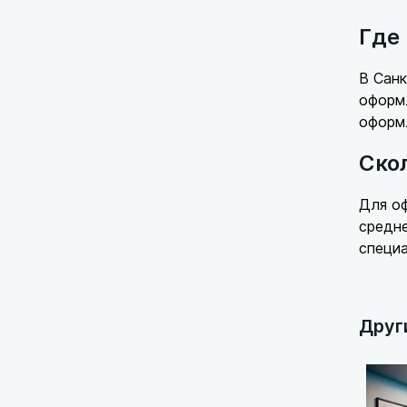
Где
В Сан
оформл
оформл
Ско
Для оф
средне
специа
Друг