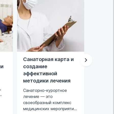
Санаторная карта и
Оформ
ни
создание
санита
эффективной
Чтобы по
методики лечения
санитарн
,
необходи
Санаторно-курортное
медицинс
лечение — это
обследов
своеобразный комплекс
необходи
медицинских мероприятий,
Процедур