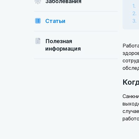
Заболевания
Статьи
Полезная
Работа
информация
здоров
сотруд
обслед
Ког
Санкн
выходо
случае
работо