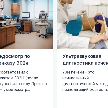
едосмотр по
Ультразвуковая
риказу 302н
диагностика пече
соответствии с
УЗИ печени - это
иказом 302Н (после
неинвазивный
тупления в силу Приказа
диагностический метод
Н), медосмотр
позволяющий быстро и
язателен для
точно определить
трудников, занятых в
жизненно важные
жёлых, опасных или
показатели самого