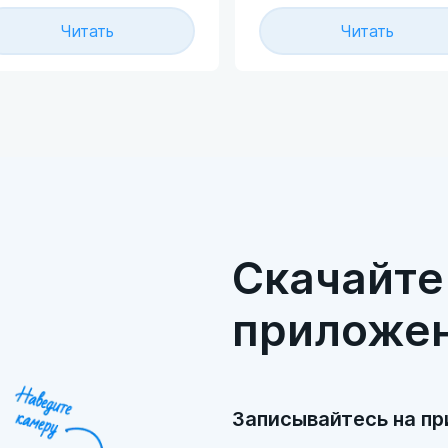
едных условиях труда, а
большого органа в
Читать
Читать
кже для тех работников,
брюшной полости,
торые взаимодействуют
имеющего сегментарно
населением, пищевыми
строение и выполняющ
одуктами и питьевой
роль барьерного фильтр
дой, с целью
организме человека.
едотвращения
спространения
фекционных болезней.
Скачайте
приложе
Записывайтесь на п