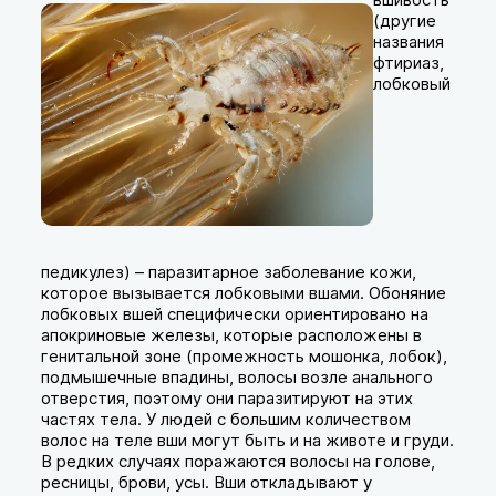
(другие
названия
фтириаз,
лобковый
педикулез) – паразитарное заболевание кожи,
которое вызывается лобковыми вшами. Обоняние
лобковых вшей специфически ориентировано на
апокриновые железы, которые расположены в
генитальной зоне (промежность мошонка, лобок),
подмышечные впадины, волосы возле анального
отверстия, поэтому они паразитируют на этих
частях тела. У людей с большим количеством
волос на теле вши могут быть и на животе и груди.
В редких случаях поражаются волосы на голове,
ресницы, брови, усы. Вши откладывают у