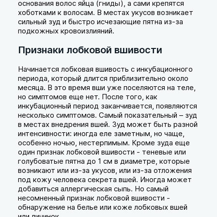
основания волос яйца (гниды), а сами крепятся
хоботками к волосам. В местах укусов возникает
сильный зуд и быстро исчезающие пятна из-за
подкожных кровоизлияний.
Признаки лобковой вшивости
Начинается лобковая вшивость с инкубационного
периода, который длится приблизительно около
месяца. В это время вши уже поселяются на теле,
но симптомов еще нет. После того, как
инкубационный период заканчивается, появляются
несколько симптомов. Самый показательный – зуд
в местах внедрения вшей. Зуд может быть разной
интенсивности: иногда еле заметным, но чаще,
особенно ночью, нестерпимым. Кроме зуда еще
один признак лобковой вшивости - теневые или
голубоватые пятна до 1 см в диаметре, которые
возникают или из-за укусов, или из-за отложения
под кожу человека секрета вшей. Иногда может
добавиться аллергическая сыпь. Но самый
несомненный признак лобковой вшивости -
обнаружение на белье или коже лобковых вшей
или личинок.