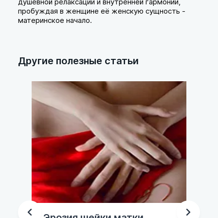
душевной релаксации и внутренней гармонии,
пробуждая в женщине её женскую сущность -
материнское начало.
Другие полезные статьи
Гигиенические прокладки:
Вн