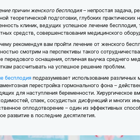
ение причин женского бесплодия
– непростая задача, р
ной теоретической подготовки, глубоких практических н
нность клиник, ведущих успешное лечение бесплодия, 
тных средств, совершенствования медицинского оборуд
чему рекомендуя вам пройти лечение от женского бесп
ностью смотрим на перспективы такого сотрудничества
е передового оснащения, отличная выучка среднего м
ткам рассчитывать на успешное решение проблем.
ие бесплодия
подразумевает использование различных м
ментозная перестройка гормонального фона – действе
ящих для наступления беременности. Хирургическое вм
одимостей, спаек, сосудистых дисфункций и многих ин
ственное оплодотворение – один из эффективных спосо
ое развитие в последние десятилетия.