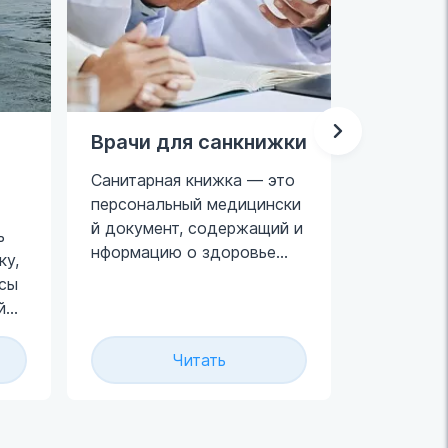
Врачи для санкнижки
Турбоо
образо
Санитарная книжка — это
персональный медицински
Турбоова
й документ, содержащий и
образова
ь
нформацию о здоровье
результа
ку,
работника, его
воспалит
сы
заболеваниях и
в матке и
й
проведённых
обследованиях.
Читать