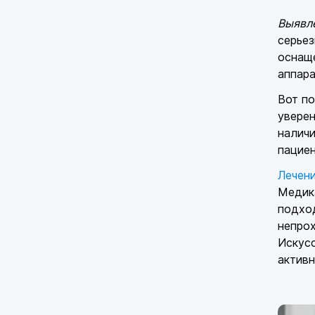
Выявл
серьез
оснаще
аппара
Вот по
уверен
наличи
пациен
Лечен
Медика
подход
непрох
Искус
активн