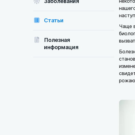
Заболевания
некото
нашег
наступ
Статьи
Чаще в
биолог
Полезная
вызват
информация
Болез
станов
измене
свидет
рожают