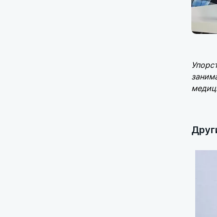
Упорст
заним
медици
Друг