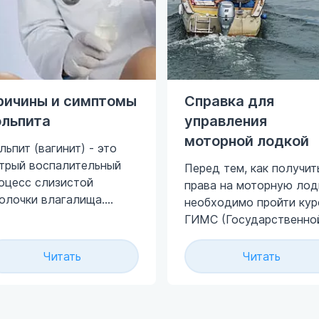
ричины и симптомы
Справка для
ольпита
управления
моторной лодкой
льпит (вагинит) - это
трый воспалительный
Перед тем, как получит
оцесс слизистой
права на моторную лод
олочки влагалища.
необходимо пройти кур
болевание вызывают
ГИМС (Государственно
лезнетворные
Инспекции по
кроорганизмы
Маломерным Судам),
Читать
Читать
ледствие ослабления
сдать экзамен и пройти
стной иммунной защиты.
медицинское
дуг может иметь
освидетельствование.