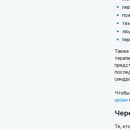
пер
по
тех
люд
пе
Также 
терапи
предст
послед
синдро
Чтобы 
крови
Чер
Те, кт