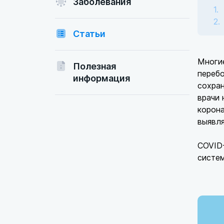
Заболевания
Статьи
Многие
Полезная
перебо
информация
сохран
врачи 
корон
выявля
COVID-
систем