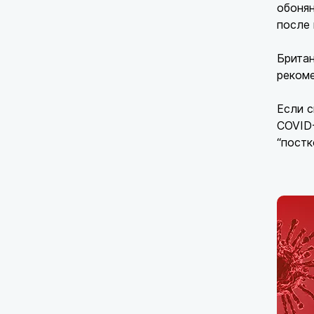
обонян
после
Брита
рекоме
Если с
COVID-
“постк