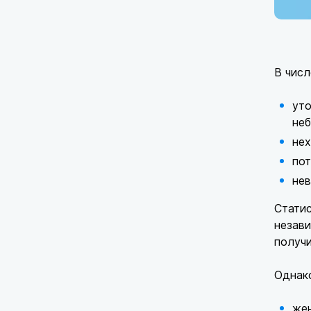
В числ
уто
неб
нех
пот
нев
Статис
незави
получи
Однако
же