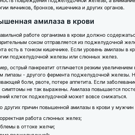
ность повреждения поджелудочной железы, а внимание
гии яичников, бронхов, кишечника и других органов.
ышенная амилаза в крови
авильной работе организма в крови должно содержатьс
арительным соком отправляется из поджелудочной желе
та есть в тонком кишечнике. Если уровень амилазы в к
огии поджелудочной железы или слюнных желез.
ер, острый панкреатит отличается резким увеличением
м липазы - другого фермента поджелудочной железы. Н
вающей боли, рвоте, потере аппетита. Если заболевание
 симптомы не так выражены. Амилаза повышается постеп
ений клеток поджелудочной может вовсе снижаться.
о других причин повышенной амилазы в крови у мужчин
орректная работа слюнных желез;
блемы в оттоке желчи;