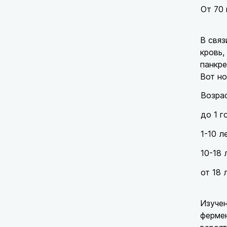
От 70
В связ
кровь,
панкре
Вот но
Возра
до 1 г
1-10 л
10-18 
от 18 
Изучен
фермен