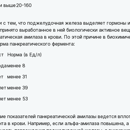
 и выше
20-160
и с тем, что поджелудочная железа выделяет гормоны и 
 принято выработанное в ней биологически активное ве
атическая амилаза в крови. По этой причине в биохимич
рма панкреатического фермента:
ст
Норма (в Ед/л)
ода
менее 8
ет
менее 31
лет
менее 39
лет
менее 53
ие показателей панкреатической амилазы ведется впл
та в крови. Например, если альфа-амилаза повышена, а