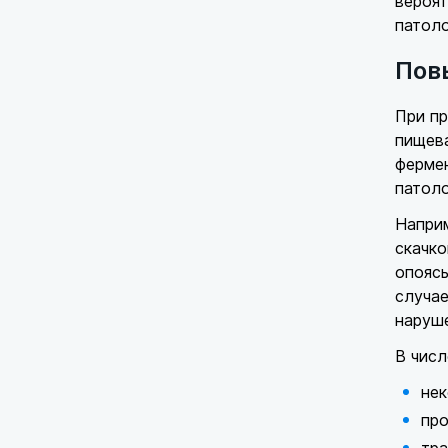
вероят
патоло
Пов
При пр
пищев
фермен
патол
Наприм
скачко
опоясы
случае
наруш
В числ
нек
про