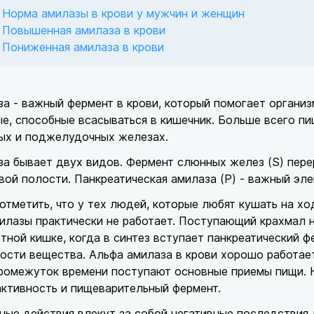
Норма амилазы в крови у мужчин и женщин
Повышенная амилаза в крови
Пониженная амилаза в крови
а - важный фермент в крови, который помогает органи
е, способные всасываться в кишечник. Больше всего п
ых и поджелудочных железах.
а бывает двух видов. Фермент слюнных желез (S) пере
вой полости. Панкреатическая амилаза (P) - важный эл
отметить, что у тех людей, которые любят кушать на х
илазы практически не работает. Поступающий крахмал н
тной кишке, когда в синтез вступает панкреатический 
ости вещества. Альфа амилаза в крови хорошо работает
ромежуток времени поступают основные приемы пищи. Но
активность и пищеварительный фермент.
ые действия влекут за собой негативные последствия 