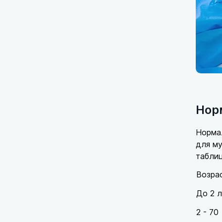
Нор
Нормал
для му
табли
Возра
До 2 
2 - 70