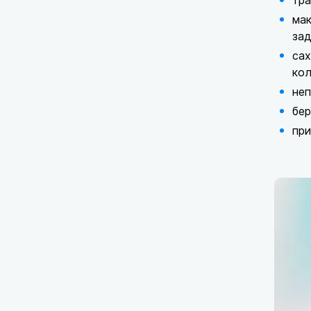
тр
мак
зад
сах
кол
неп
бер
при