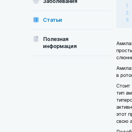
Заболевания
Статьи
Полезная
Амилаз
информация
просты
слюнн
Амилаз
в рото
Стоит 
тип ам
типерс
активн
этот п
свою 
Подобн