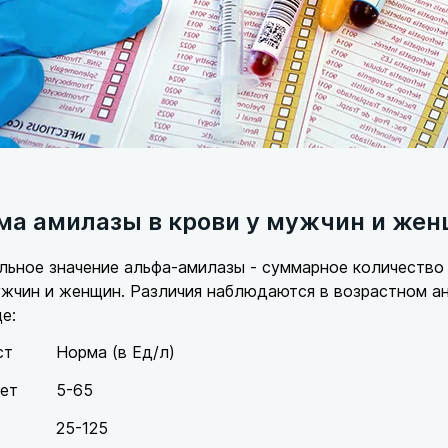
ма амилазы в крови у мужчин и же
ьное значение альфа-амилазы - суммарное количество 
жчин и женщин. Различия наблюдаются в возрастном ан
це:
ст
Норма (в Ед/л)
лет
5-65
25-125