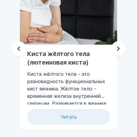
Киста жёлтого тела
Шо
(лютеиновая киста)
в 
Киста жёлтого тела - это
Уп
разновидность функциональных
ср
кист яичника. Жёлтое тело -
нап
временная железа внутренней
сл
секреции. Развивается в яичнике
ки
-
во второй половине цикла на
Читать
месте разорвавшегося
фолликула. Имеет
гормонобразующие свойства и