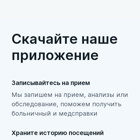
отвечает за сохранение
беременности в течение первого
триместра. Если беременность не
наступила, жёлтое тело
регрессирует за ненадобностью.
Скачайте наше
приложение
Записывайтесь на прием
Мы запишем на прием, анализы или
обследование, поможем получить
больничный и медсправки
Храните историю посещений