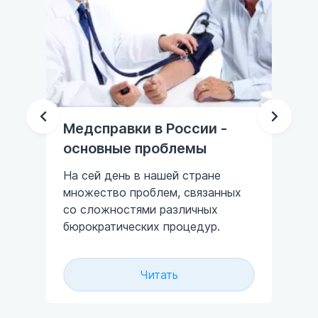
дсправки в России -
Этапы пораже
новные проблемы
дисплазии ше
сей день в нашей стране
Дисплазия шейки 
ожество проблем, связанных
нарушение струк
 сложностями различных
плоского эпители
ократических процедур.
(поверхностного)
которое соответ
предраковому со
Читать
Чит