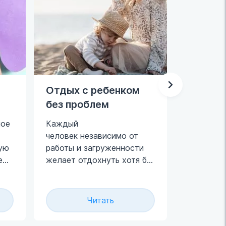
Отдых с ребенком
Лечени
без проблем
остеох
позвон
лое
Каждый
человек независимо от
Остеохон
ую
работы и загруженности
позвоноч
е
желает отдохнуть хотя бы
распрост
недельку подальше от
заболева
своего дома.
характер
дегенера
Читать
дистрофи
изменени