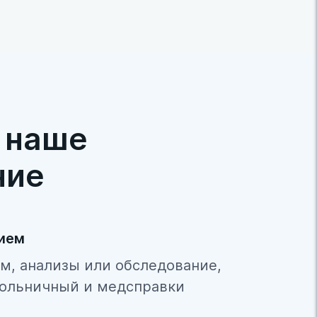
межпозво
рое
ти
 наше
ние
рием
м, анализы или обследование,
ольничный и медсправки