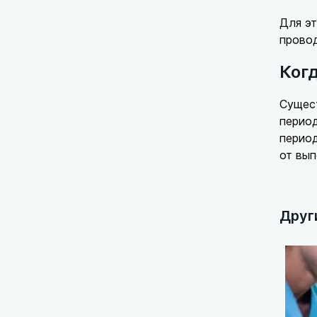
Для эт
провод
Ког
Сущес
период
период
от вып
Друг