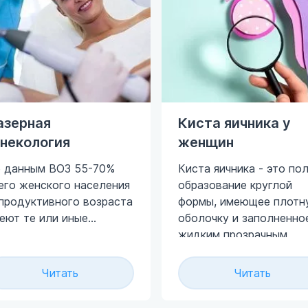
азерная
Киста яичника у
инекология
женщин
 данным ВОЗ 55-70%
Киста яичника - это по
его женского населения
образование круглой
продуктивного возраста
формы, имеющее плотн
еют те или иные
оболочку и заполненно
тологии шейки и тела
жидким прозрачным
тки. Гинекологи всего
секретом или густым
ра обеспокоены
инфильтратом тёмного
Читать
Читать
зрастающим числом
цвета. Размер и
болеваемости раком
структурные