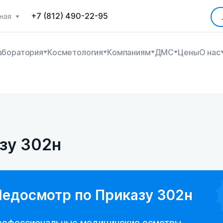
+7 (812) 490-22-95
ная
аборатория
Косметология
Компаниям
ДМС
Цены
О нас
зу 302н
едосмотр по Приказу 302н
рофессиональные медицинские осмотры