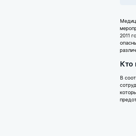
Медиц
меропр
2011 г
опасны
различ
Кто
В соот
сотруд
которы
предо