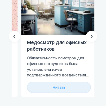
о
Медосмотр для офисных
Кт
работников
пр
Обязательность осмотров для
Не
офисных сотрудников была
дл
ей
установлена из-за
об
подтвержденного воздействия
пр
электромагнитного поля
пе
широкополосного спектра,
ос
Читать
м
исходящего от компьютеров.
Тр
Фе
вр