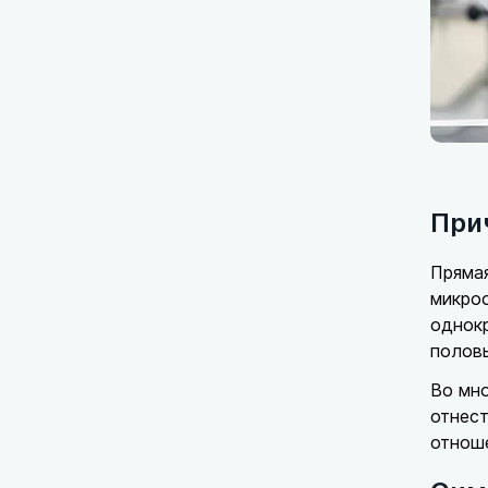
При
Пряма
микро
однокр
половы
Во мно
отнест
отнош