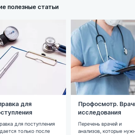
ие полезные статьи
рофосмотр. Врачи и
Что нужно для
сследования
оформления
медкнижки?
речень врачей и
ализов, которые нужно
Чтобы оформить