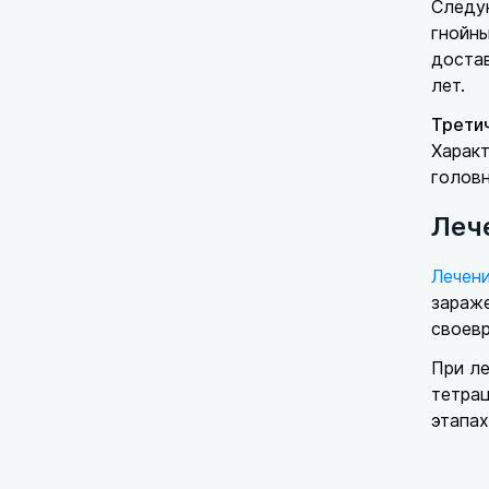
Следую
гнойны
доста
лет.
Трети
Характ
головн
Леч
Лечен
зараже
своев
При л
тетрац
этапах