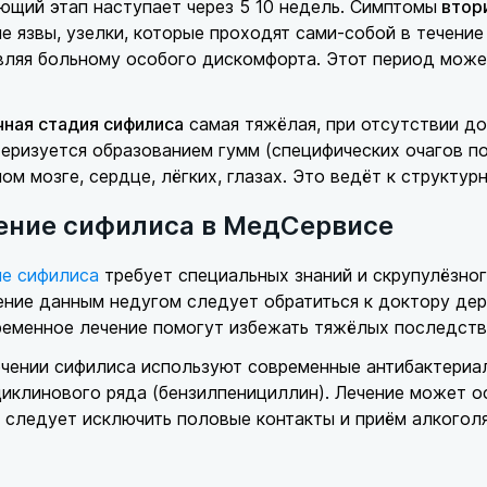
щий этап наступает через 5 10 недель. Симптомы
втори
е язвы, узелки, которые проходят сами-собой в течение
вляя больному особого дискомфорта. Этот период може
чная стадия сифилиса
самая тяжёлая, при отсутствии до
еризуется образованием гумм (специфических очагов по
ом мозге, сердце, лёгких, глазах. Это ведёт к структу
ение сифилиса в МедСервисе
ие сифилиса
требует специальных знаний и скрупулёзно
ние данным недугом следует обратиться к доктору дер
ременное лечение помогут избежать тяжёлых последств
ечении сифилиса используют современные антибактериа
иклинового ряда (бензилпенициллин). Лечение может о
 следует исключить половые контакты и приём алкоголя