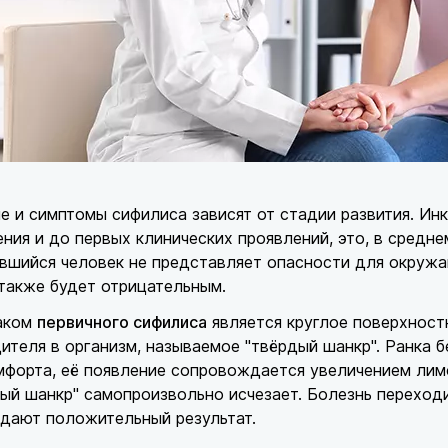
е и симптомы сифилиса зависят от стадии развития. Ин
ния и до первых клинических проявлений, это, в средне
ившийся человек не представляет опасности для окруж
также будет отрицательным.
аком
первичного сифилиса
является круглое поверхност
ителя в организм, называемое "твёрдый шанкр". Ранка 
форта, её появление сопровождается увеличением лимф
ый шанкр" самопроизвольно исчезает. Болезнь переход
дают положительный результат.