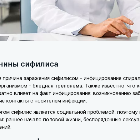
чины сифилиса
я причина заражения сифилисом - инфицирование спира
организмом -
бледная трепонема.
Также известно, что 
атно влияет на факт инфицирования: возникновению з
е контакты с носителем инфекции.
гом сифилис является социальной проблемой, поэтому
и: раннее начало половой жизни, беспорядочные сексуа
ений.