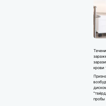
Течени
зараже
зараз
крови 
Призн
возбуд
диском
"твёрд
пробы 