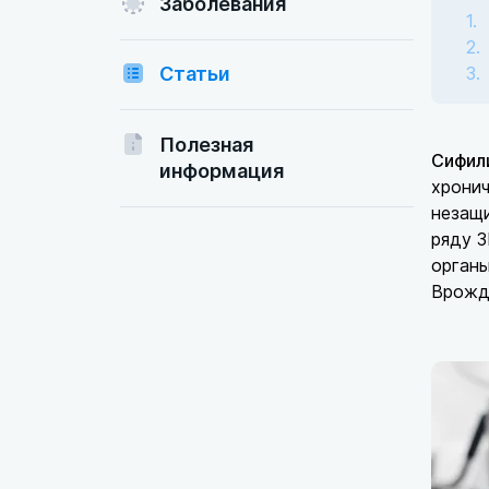
Заболевания
Статьи
Полезная
Сифили
информация
хронич
незащи
ряду З
органы
Врожд