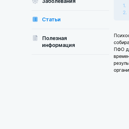
Заболевания
Статьи
Психоф
Полезная
собира
информация
ПФО д
времен
резуль
органи