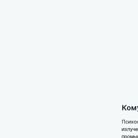
Ком
Психоф
излуче
промыш