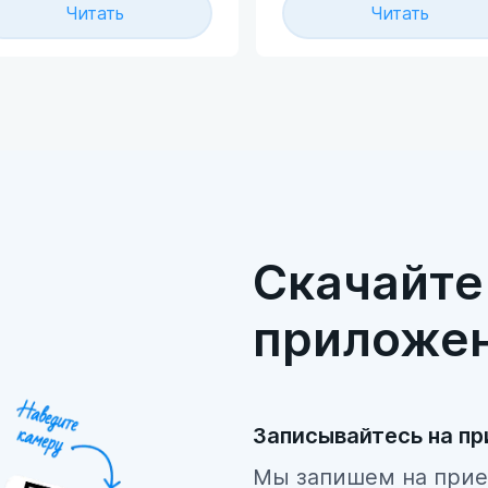
желательной
представляют угрозу д
Читать
Читать
ременности после
населения или самого
защищённого полового
работника.
та. Таковым можно
итать любую
стандартную ситуацию,
и которой возникает
ск попадания спермы на
ловые органы женщины
понтанный секс,
насилование,
Скачайте
рвавшийся презерватив).
приложе
Записывайтесь на п
Мы запишем на прие