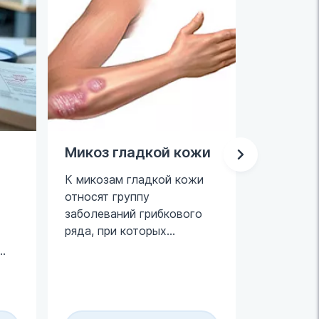
Микоз гладкой кожи
Инфекц
заболев
К микозам гладкой кожи
болеть 
относят группу
заража
заболеваний грибкового
ряда, при которых
Врачи вс
происходит локальное
констати
поражение кожного
передающ
покрова, за исключением
путем, в
крупных складок.
веке стал
Возбудители -