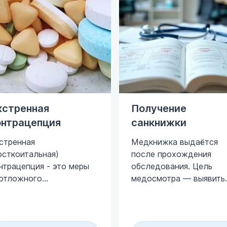
кстренная
Получение
онтрацепция
санкнижки
стренная
Медкнижка выдаётся
осткоитальная)
после прохождения
нтрацепция - это меры
обследования. Цель
отложного
медосмотра — выявить
агирования,
опасные инфекции и
правленные на
другие проблемы со
едотвращение
здоровьем, которые