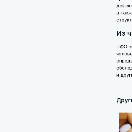
дефект
а так
структ
Из 
ПФО вк
челове
опреде
обслед
и друг
Друг