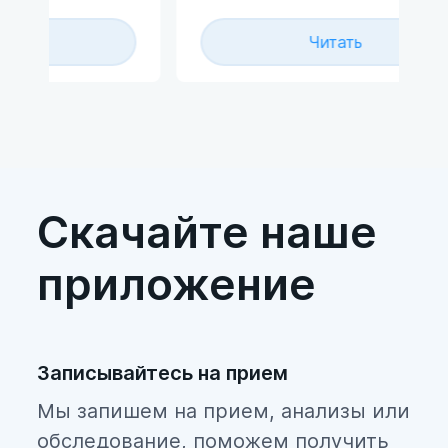
работника составляется на
вс
основе «вредных факторов»,
со
Читать
которые регламентированы
от
о
законодательством.
з -
Периодичность медосмотров
обычно составляет один раз в
два года.
Скачайте наше
приложение
Записывайтесь на прием
Мы запишем на прием, анализы или
обследование, поможем получить