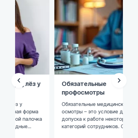
 у
Обязательные
Ме
профосмотры
им
ва
Обязательные медицинские
ма
осмотры – это условие для
В 
чка
допуска к работе некоторых
пр
категорий сотрудников. Список
но
убы
исследований для каждого
де