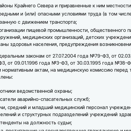
айоны Крайнего Севера и приравненные к ним местности
редными и (или) опасными условиями труда (в том числ
занную с движением транспорта;
рганизации пищевой промышленности, общественного п
ружений, медицинских организаций, детских учреждени
аны здоровья населения, предупреждения возникновени
еральным законам от 27.07.2004 года №79-ФЗ, от 02.03
З, от 09.01.1996 года №3-ФЗ, от 30.03.1995 года №38-Ф
м нормативным актам, на медицинскую комиссию перед
лены:
отники ведомственной охраны;
сатели аварийно-спасательных служб;
чи, средний и младший медицинский персонал учрежде
елений и структурных подразделений учреждений здра
тенденты на должность судьи;
а, поступающие на государственную гражданскую и му