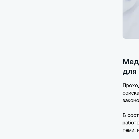
Мед
для
Прохо
соиска
законо
В соот
работо
теми, 