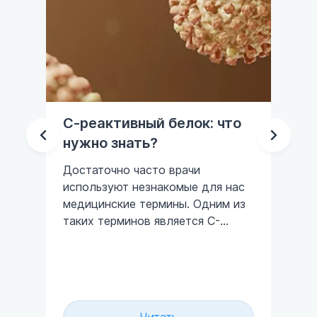
С-реактивный белок: что
Уд
нужно знать?
но
ого
(б
Достаточно часто врачи
ро
используют незнакомые для нас
ф
медицинские термины. Одним из
ия
таких терминов является С-
Но
реактивный белок (СРБ, CRP). В
ре
связи с широким
фо
ела
распространением его
сп
применения на разных этапах
ко
обследования пациента
из