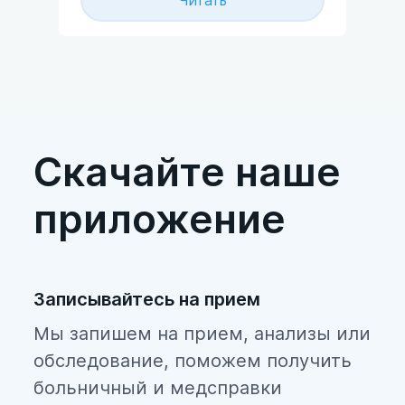
Читать
(поликлиника, стационар) не
бо
будет лишней дополнительная
мо
информация про СРБ. Что же
означает выявление С-
реактивного белка в крови? –
давайте разбираться.
Скачайте наше
приложение
Записывайтесь на прием
Мы запишем на прием, анализы или
обследование, поможем получить
больничный и медсправки