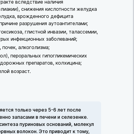
ракте вследствие наличия
елиакии), снижения кислотности желудка
желудка, врожденного дефицита
 причине разрушения аутоантителами;
оксикоза, глистной инвазии, талассемии,
трых инфекционных заболеваний;
 почек, алкоголизма;
ол), пероральных гипогликемических
удорожных препаратов, колхицина;
лой возраст.
яется только через 5-6 лет после
енно запасами в печени и селезенке.
 синтеза пуриновых оснований, молекул
рвных волокон. Это приводит к тому,