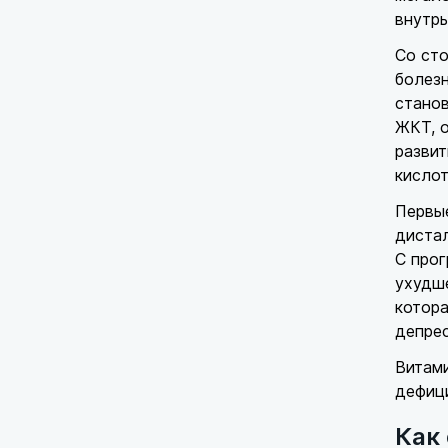
внутрь
Со ст
болезн
станов
ЖКТ, о
развит
кислот
Первые
дистал
С прог
ухудше
котора
депрес
Витами
дефиц
Как