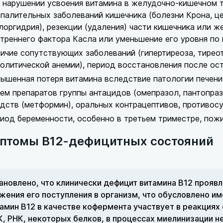
 нарушении усвоения витамина в желудочно-кишечном т
палительных заболеваний кишечника (болезни Крона, ц
лоргидрия), резекции (удаления) части кишечника или 
треннего фактора Касла или уменьшение его уровня по
ичие сопутствующих заболеваний (гипертиреоза, тиреот
олитической анемии), период восстановления после ос
ышенная потеря витамина вследствие патологии печени,
ем препаратов группы антацидов (омепразол, пантопраз
дств (метформин), оральных контрацептивов, противос
иод беременности, особенно в третьем триместре, пожи
птомы В12-дефицитных состояний
ановлено, что клинически дефицит витамина В12 проявл
жения его поступления в организм, что обусловлено им
амин В12 в качестве кофермента участвует в реакциях
, РНК, некоторых белков, в процессах миелинизации не