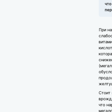
что
пер
При н
слабос
витами
кислот
котора
снижен
(мегал
обусло
продол
желту
Стоит 
врожде
что на
мегало