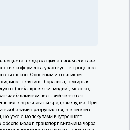
?
пе веществ, содержащих в своём составе
честве кофермента участвует в процессах
вных волокон. Основным источником
вядина, телятина, баранина, нежирная
дукты (рыба, креветки, мидии), молоко,
транскобаламином, который является
шения в агрессивной среде желудка. При
анскобаламин разрушается, а в нижних
, но уже с молекулами внутреннего
о обеспечивает транспорт витамина через