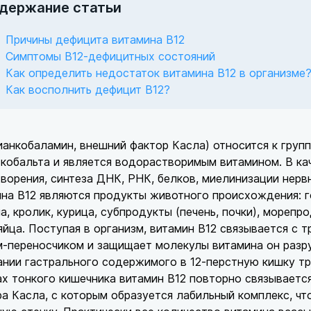
держание статьи
Причины дефицита витамина В12
Симптомы В12-дефицитных состояний
Как определить недостаток витамина В12 в организме
Как восполнить дефицит В12?
ианкобаламин, внешний фактор Касла) относится к груп
кобальта и является водорастворимым витамином. В ка
ворения, синтеза ДНК, РНК, белков, миелинизации нер
на В12 являются продукты животного происхождения: го
а, кролик, курица, субпродукты (печень, почки), морепро
яйца. Поступая в организм, витамин В12 связывается с 
-переносчиком и защищает молекулы витамина он разру
нии гастрального содержимого в 12-перстную кишку тр
х тонкого кишечника витамин В12 повторно связывается
а Касла, с которым образуется лабильный комплекс, чт