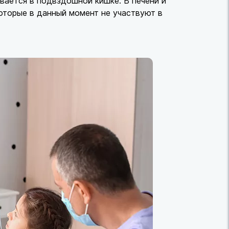
вается в подвздошной кишке. В печени и
оторые в данный момент не участвуют в