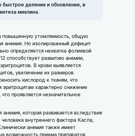
 быстрое деление и обновление, в
интеза миелина.
на повышенную утомляемость, общую
ая анемия. Но изолированный дефицит
льно определяется нехватка фолиевой
12 способствует развитию анемии,
эритроцитов. В крови выявляется
цитов, увеличение их размеров
еносить кислород к тканям, что
м эритроцитам характерно снижение
 что проявляется незначительное
я анемия, которая развивается вследствие
 человека внутреннего фактора Касла,
Клинически анемия также имеет
ена возможность приема препаратов