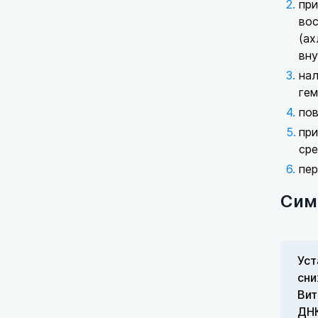
при
вос
(ах
вну
нал
гем
пов
при
сре
пер
Сим
Уст
сни
Вит
ДНК