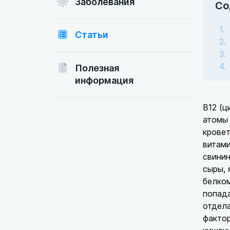
Заболевания
Со
Статьи
Полезная
информация
В12 (ц
атомы 
кровет
витами
свинин
сыры, 
белком
попада
отдела
фактор