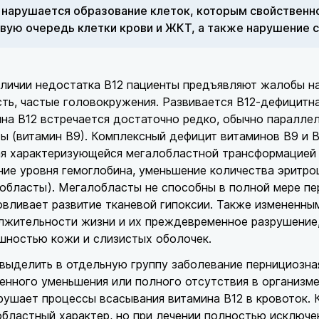
 нарушается образование клеток, которым свойственно
вую очередь клетки крови и ЖКТ, а также нарушение с
аличии недостатка В12 пациенты предъявляют жалобы 
ть, частые головокружения. Развивается В12-дефицитн
на В12 встречается достаточно редко, обычно паралле
ы (витамин В9). Комплексный дефицит витаминов В9 и В
я характеризующейся мегалобластной трансформацией 
ие уровня гемоглобина, уменьшение количества эритро
областы). Мегалобласты не способны в полной мере пер
вливает развитие тканевой гипоксии. Также измененны
жительности жизни и их преждевременное разрушение,
шностью кожи и слизистых оболочек.
выделить в отдельную группу заболевание пернициозна
нного уменьшения или полного отсутствия в организме
рушает процессы всасывания витамина В12 в кровоток. 
бластный характер, но при лечении полностью исключ