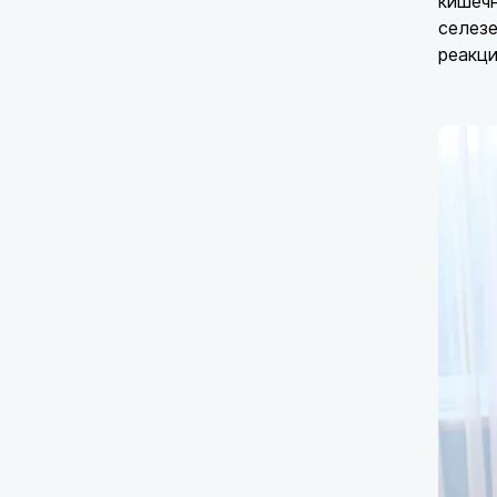
кишечн
селезе
реакци