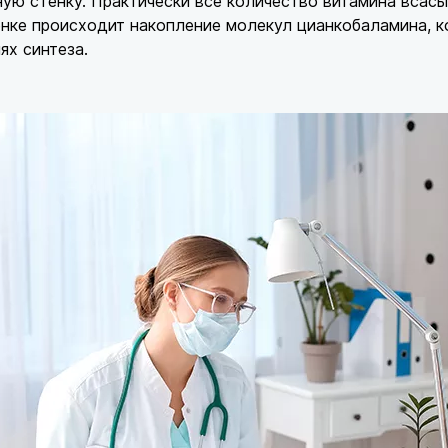
ую стенку. Практически все количество витамина всасы
нке происходит накопление молекул цианкобаламина, к
ях синтеза.