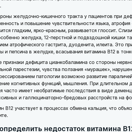
.
ороны желудочно-кишечного тракта у пациентов при де
енность и повышение чувствительности языка, атрофия е
ится гладким, ярко-красным, развивается глоссит. Сл
собенно желудка, 12-перстной и подвздошной кишки та
ием атрофического гастрита, дуоденита, илеита. Это п
ы и пепсина в желудке, всасывания витамина В12 в тонк
 признаки дефицита цианкобаламина со стороны нервно
ьной парестезии, чувства ползания «мурашек», наруше
рессированием патологии возможно развитие параличей
ние когнитивных функций, мышления. При длительном д
я часто имеет необратимые последствия в виде деменц
сивных и галлюцинаторно-бредовых расстройств на фо
н В12 участвует в процессах обмена кальция, что объяс
ите.
 определить недостаток витамина В1