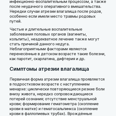
инфекционно-воспалительным процессом, а также
после неудачного оперативного вмешательства.
Нередки случаи атрезии влагалища после родов,
особенно если имели место травмы родовых
путей.
Частые и длительные воспалительные
заболевания половых органов (вагиниты,
кольпиты), неадекватное лечение также могут
стать причиной данного недуга.
Неблагоприятными факторами являются
перенесённые в детском возрасте такие болезни,
как паротит, скарлатина, дифтерия и др.
Симптомы атрезии влагалища
Первичная форма атрезии влагалища проявляется
в подростковом возрасте с наступлением
менархе: циклически повторяющиеся резкие боли
внизу живота, нередко сопровождающиеся
потерей сознания; отсутствие менструальной
крови; формирование гематометра (скопление
крови в матке) и гематосальпинкса (скопление
крови в фаллопиевых трубах). Врождённые