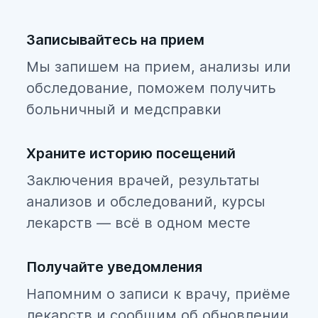
регулярного наблюдения и
применения профилактических
мер. Дисплазия шейки матки у
Записывайтесь на прием
женщин имеет три характерные
Мы запишем на прием, анализы или
степени развития:
обследование, поможем получить
больничный и медсправки
Храните историю посещений
Заключения врачей, результаты
анализов и обследований, курсы
лекарств — всё в одном месте
Получайте уведомления
Напомним о записи к врачу, приёме
лекарств и сообщим об обновлении