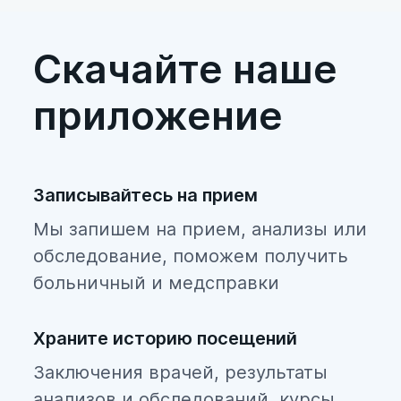
состояний бывает
затруднительна, так как, в
Скачайте наше
большинстве случаев, не удаётся
выявить очевидную взаимосвязь
приложение
с каким-либо заболеванием.
Записывайтесь на прием
Мы запишем на прием, анализы или
обследование, поможем получить
больничный и медсправки
Храните историю посещений
Заключения врачей, результаты
анализов и обследований, курсы