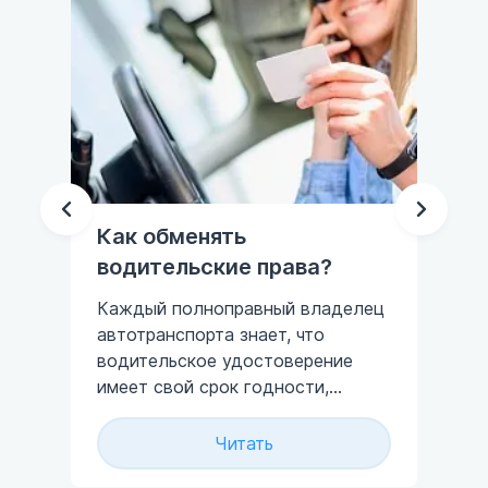
Как обменять
Ме
водительские права?
Са
оф
Каждый полноправный владелец
вы
автотранспорта знает, что
об
водительское удостоверение
вы
имеет свой срок годности,
ми
эт
равный десяти годам.
пр
Читать
тр
ове
доп