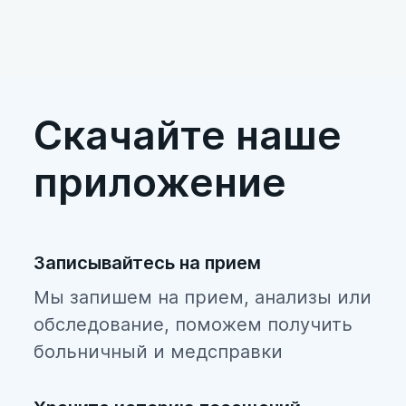
я
ад
з
для
ра
Скачайте наше
приложение
Записывайтесь на прием
Мы запишем на прием, анализы или
обследование, поможем получить
больничный и медсправки