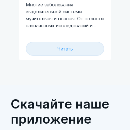
Многие заболевания
Ад
выделительной системы
ра
тво
мучительны и опасны. От полноты
ги
й,
назначенных исследований и
Ха
достоверности данных,
ма
попадающих к врачу, порой
тру
зависит не только здоровье, но и
ап
Читать
жизнь человека.
ин
ил
ва
.
Скачайте наше
приложение