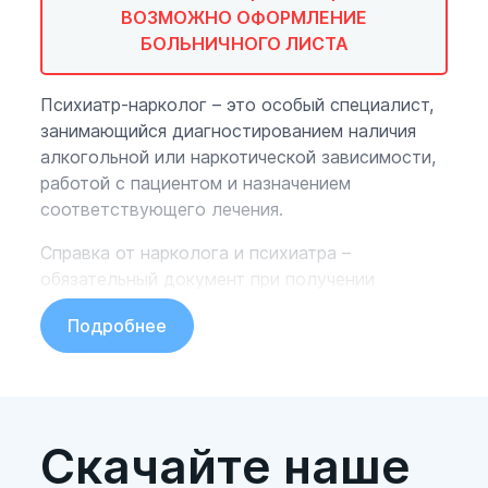
ВОЗМОЖНО ОФОРМЛЕНИЕ
БОЛЬНИЧНОГО ЛИСТА
Психиатр-нарколог – это особый специалист,
занимающийся диагностированием наличия
алкогольной или наркотической зависимости,
работой с пациентом и назначением
соответствующего лечения.
Справка от нарколога и психиатра –
обязательный документ при получении
водительских прав. Пройти комиссию
Подробнее
нарколога и психиатра по приемлемой
стоимости в Санкт-Петербурге вы сможете в
медицинских центрах «ЭкспрессМедСервис».
Скачайте наше
Как проходит прием