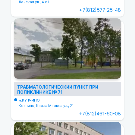
Ленская ул., 4 к.1
+7(812)577-25-48
ТРАВМАТОЛОГИЧЕСКИЙ ПУНКТ ПРИ
ПОЛИКЛИНИКЕ № 71
КУПЧИНО
м.
Колпино, Карла Маркса ул., 21
+7(812)461-60-08