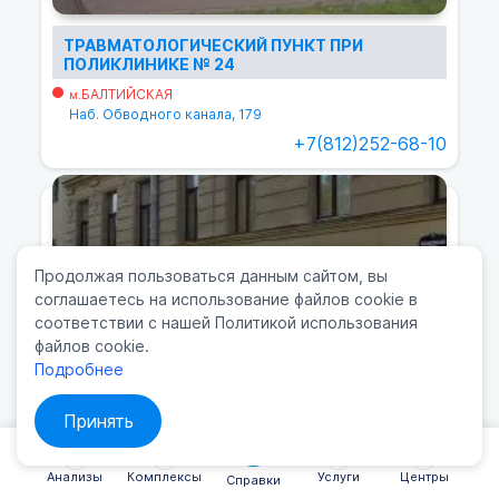
ТРАВМАТОЛОГИЧЕСКИЙ ПУНКТ ПРИ
ПОЛИКЛИНИКЕ № 24
БАЛТИЙСКАЯ
м.
Наб. Обводного канала, 179
+7(812)252-68-10
Продолжая пользоваться данным сайтом, вы
соглашаетесь на использование файлов cookie в
соответствии с нашей Политикой использования
файлов cookie.
Подробнее
Принять
ТРАВМАТОЛОГИЧЕСКИЙ ПУНКТ ПРИ
ПОЛИКЛИНИКЕ № 27
Анализы
САДОВАЯ
Комплексы
Услуги
Центры
м.
Справки
Вознесенский проспект, 27