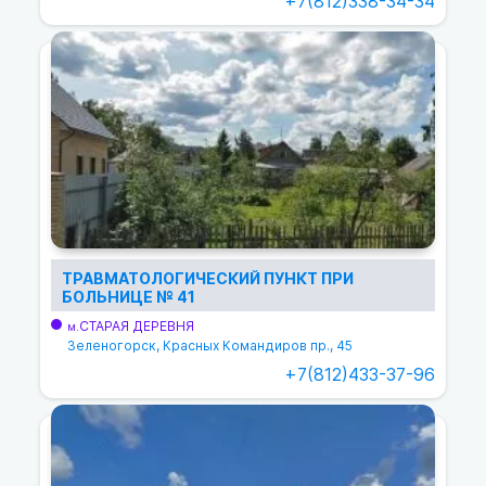
+7(812)338-34-34
ТРАВМАТОЛОГИЧЕСКИЙ ПУНКТ ПРИ
БОЛЬНИЦЕ № 41
СТАРАЯ ДЕРЕВНЯ
м.
Зеленогорск, Красных Командиров пр., 45
+7(812)433-37-96