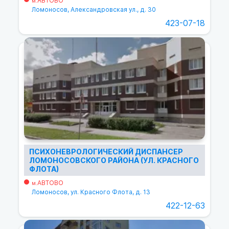
АВТОВО
м.
Ломоносов, Александровская ул., д. 30
423-07-18
ПСИХОНЕВРОЛОГИЧЕСКИЙ ДИСПАНСЕР
ЛОМОНОСОВСКОГО РАЙОНА (УЛ. КРАСНОГО
ФЛОТА)
АВТОВО
м.
Ломоносов, ул. Красного Флота, д. 13
422-12-63