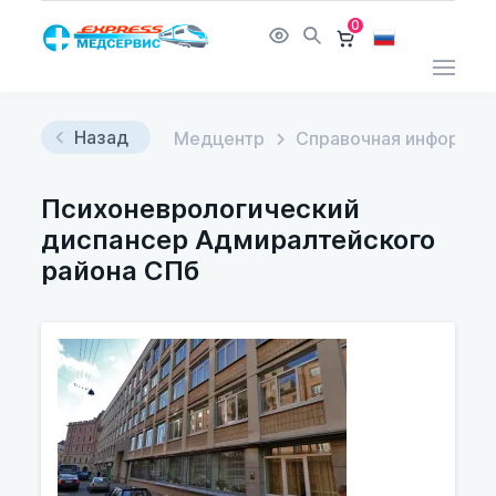
0
Назад
Медцентр
Справочная информац
Психоневрологический
диспансер Адмиралтейского
района СПб