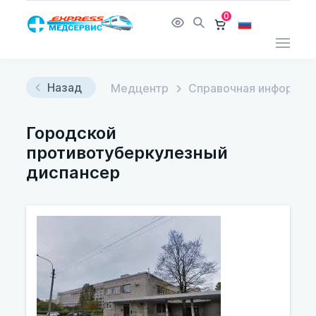
0
Назад
Медцентр
Справочная информац
Городской
противотуберкулезный
диспансер