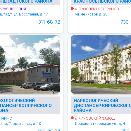
НШТАДТСКОГО РАЙОНА
КРАСНОСЕЛЬСКОГО РАЙ
АРАЯ ДЕРЕВНЯ
ПРОСПЕКТ ВЕТЕРАНОВ
м.
штадт, ул. Восстания, д. 17
ул. Чекистов д. 28
311-68-72
730-
КОЛОГИЧЕСКИЙ
НАРКОЛОГИЧЕСКИЙ
ПАНСЕР КОЛПИНСКОГО
ДИСПАНСЕР КИРОВСКОГ
ОНА
РАЙОНА
ПЧИНО
КИРОВСКИЙ ЗАВОД
м.
ино, Тверская ул., д. 10
Краснопутиловская ул., д. 4