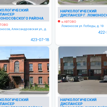
КОЛОГИЧЕСКИЙ
НАРКОЛОГИЧЕСКИЙ
ПАНСЕР
ДИСПАНСЕР Г. ЛОМОНОС
ОНОСОВСКОГО РАЙОНА
АВТОВО
м.
ТОВО
Ломоносов ул. Победы, д. 19
носов, Александровская ул., д.
422-
423-07-18
КОЛОГИЧЕСКИЙ
НАРКОЛОГИЧЕСКИЙ
ПАНСЕР
ДИСПАНСЕР