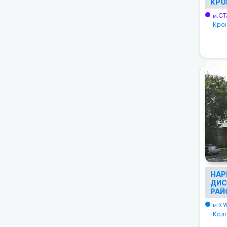
КРО
СТ
м.
Крон
НАР
ДИС
РАЙ
КУ
м.
Колп