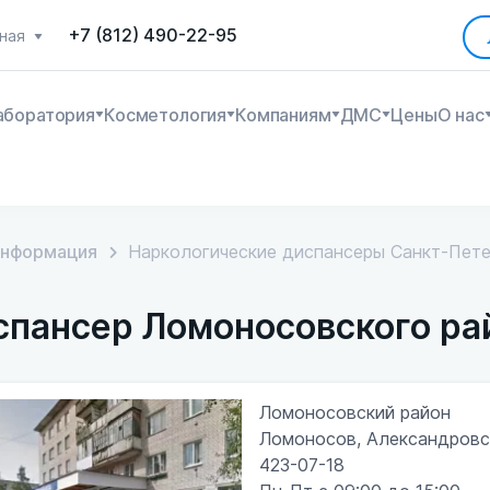
+7 (812) 490-22-95
ная
аборатория
Косметология
Компаниям
ДМС
Цены
О нас
информация
Наркологические диспансеры Санкт-Пете
спансер Ломоносовского ра
Ломоносовский район
Ломоносов, Александровска
423-07-18