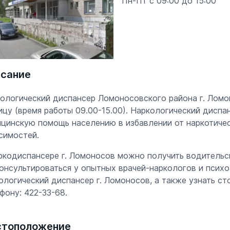
Пн-Пт с 09:00 до 15:00
сание
ологический диспансер Ломоносовского района г. Ломо
ицу (время работы 09.00-15.00). Наркологический дисп
цинскую помощь населению в избавлении от наркотичес
симостей.
ркодиспансере г. Ломоносов можно получить водительс
онсультироваться у опытных врачей-наркологов и психол
ологический диспансер г. Ломоносов, а также узнать с
фону: 422-33-68.
тоположение