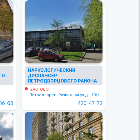
НАРКОЛОГИЧЕСКИЙ
ГО
ДИСПАНСЕР
ПЕТРОДВОРЦОВОГО РАЙОНА
АВТОВО
м.
Петродворец, Разводная ул., д. 19\1
06-68
420-47-72