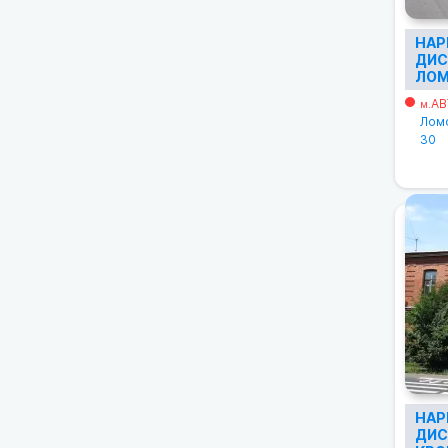
НАР
ДИС
ЛОМ
АВ
м.
Ломо
30
НАР
ДИС