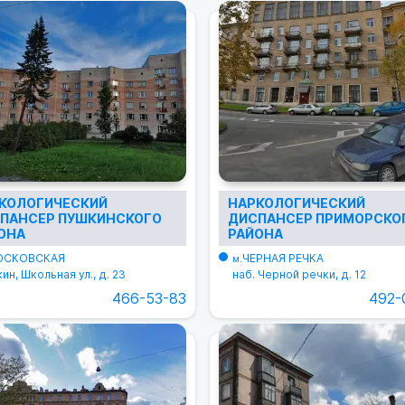
КОЛОГИЧЕСКИЙ
НАРКОЛОГИЧЕСКИЙ
ПАНСЕР ПУШКИНСКОГО
ДИСПАНСЕР ПРИМОРСКО
ОНА
РАЙОНА
ОСКОВСКАЯ
ЧЕРНАЯ РЕЧКА
м.
ин, Школьная ул., д. 23
наб. Черной речки, д. 12
466-53-83
492-