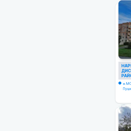
НАР
ДИС
РАЙ
М
м.
Пушк