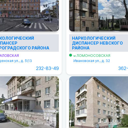
КОЛОГИЧЕСКИЙ
НАРКОЛОГИЧЕСКИЙ
ПАНСЕР
ДИСПАНСЕР НЕВСКОГО
РОГРАДСКОГО РАЙОНА
РАЙОНА
АЛОВСКАЯ
ЛОМОНОСОВСКАЯ
м.
енская ул., д. 5\13
Ивановская ул., д. 32
232-83-49
362