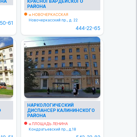
ОНА
КРАСНОГВАРДЕЙСКОГО
РАЙОНА
НОВОЧЕРКАССКАЯ
м.
Новочеркасский пр., д. 22
50-61
444-22-65
НАРКОЛОГИЧЕСКИЙ
О
ДИСПАНСЕР КАЛИНИНСКОГО
РАЙОНА
ПЛОЩАДЬ ЛЕНИНА
м.
Кондратьевский пр., д.18