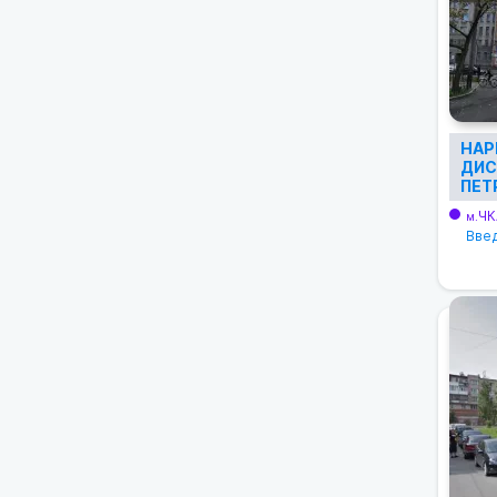
НАР
ДИС
ПЕТ
ЧК
м.
Введ