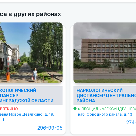
са в других районах
КОЛОГИЧЕСКИЙ
НАРКОЛОГИЧЕСКИЙ
ПАНСЕР
ДИСПАНСЕР ЦЕНТРАЛЬН
ИНГРАДСКОЙ ОБЛАСТИ
РАЙОНА
ВЯТКИНО
ПЛОЩАДЬ АЛЕКСАНДРА НЕВ
м.
вня Новое Девяткино, д. 19,
наб. Обводного канала, д. 13
. 1
274
296-99-05