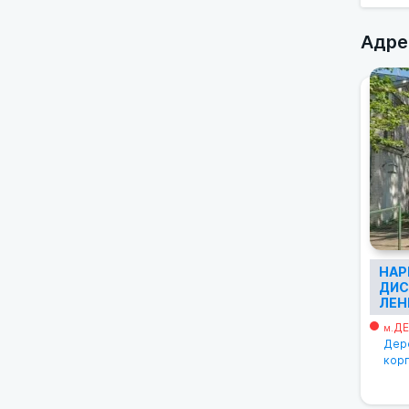
Адре
НАР
ДИС
ЛЕН
ДЕ
м.
Дере
корп