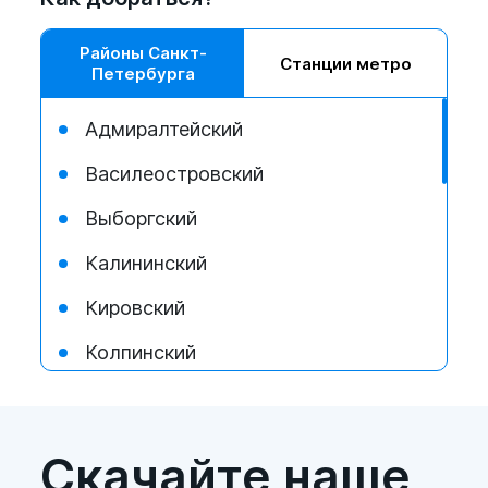
Районы Санкт-
Станции метро
Петербурга
Адмиралтейский
Василеостровский
Выборгский
Калининский
Кировский
Колпинский
Красногвардейский
Красносельский
Скачайте наше
Кронштадтский