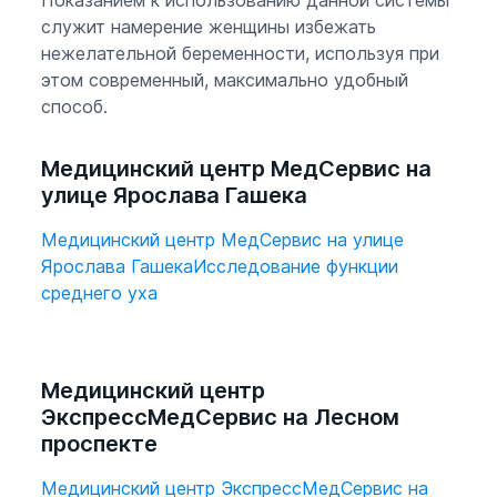
Показанием к использованию данной системы
количества гормонов;
служит намерение женщины избежать
Отсутствие негативного воздействия на
нежелательной беременности, используя при
систему органов ЖКТ;
этом современный, максимально удобный
Быстрый процесс восстановления
способ.
фертильности после отмены препарата;
Отсутствие возрастных ограничений.
Медицинский центр МедСервис на
улице Ярослава Гашека
Противопоказания к использованию
Медицинский центр МедСервис на улице
Ярослава Гашека
Исследование функции
системы «Евра»
среднего уха
Трансдермальная система ЕВРА
противопоказана детям до 18 лет. Людям
Медицинский центр
с сердечно- сосудистыми заболеваниями,
ЭкспрессМедСервис на Лесном
тромбозом, с синдромом густой крови;
проспекте
Рак молочной железы, эндометрия;
Медицинский центр ЭкспрессМедСервис на