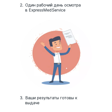
2.
Один рабочий день осмотра
День замены пластыря должен быть
в ExpressMedService
всегда один и тот же, например, пятница.
Первое применение должно произойти
точно в первый день менструации, если
не в первый, то необходимо применять
барьерную контрацепцию.
Принцип действия трансдермальной
гормональной системы «Евра»
Равномерно поступающие в кровь
гормоны угнетают функцию гипофиза,
3.
Ваши результаты готовы к
приостанавливают развитие фолликула и
выдаче
блокируют процесс овуляции. Под
действием гормонов повышается