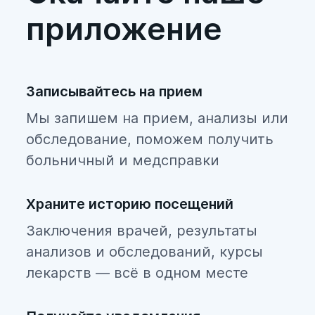
приложение
Курортный
Ломоносовский
Московский
Записывайтесь на прием
Невский
Мы запишем на прием, анализы или
обследование, поможем получить
Петроградский
больничный и медсправки
Петродворцовый
Приморский
Храните историю посещений
Заключения врачей, результаты
Пушкинский
анализов и обследований, курсы
Фрунзенский
лекарств — всё в одном месте
Центральный