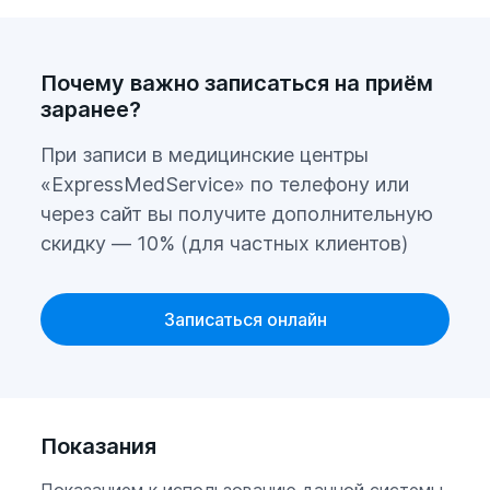
вязкость цервикального секрета,
становясь барьерным препятствием на
Почему важно записаться на приём
пути сперматозоидов. Эндометрий в этот
заранее?
период также невосприимчив к
бластоциту.
При записи в медицинские центры
«ExpressMedService» по телефону или
через сайт вы получите дополнительную
Преимущества трансдермальной
скидку — 10% (для частных клиентов)
системы «Евра»
Записаться онлайн
Неоспоримое преимущество - удобная
форма внешнего применения, требующая
лишь визуального контроля и
еженедельной замены экспозиции
Показания
пластыря;
Введение в организм минимального