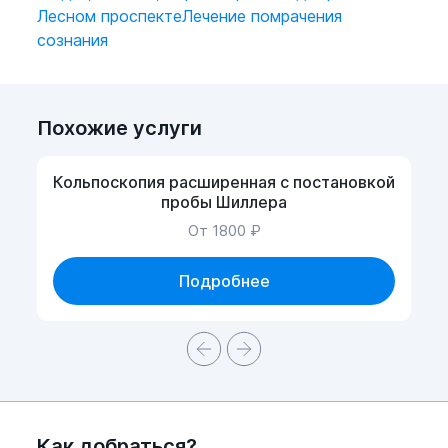
Аденома и карцинома печени, генитальное
Лесном проспекте
Лечение помрачения
кровотечение, послеродовый период,
сознания
лактация, беременность.
Похожие услуги
Кольпоскопия расширенная с постановкой
пробы Шиллера
От 1800 ₽
Подробнее
Как добраться?