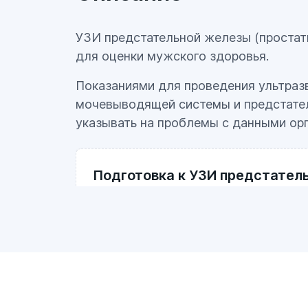
УЗИ предстательной железы (простат
для оценки мужского здоровья.
Показаниями для проведения ультраз
мочевыводящей системы и предстател
указывать на проблемы с данными ор
Подготовка к УЗИ предстатель
Многих мужчин интересует, как пр
этого соблюдайте приведенные ни
Перед проведением исследования 
грамм жидкости (лучше чистой вод
пациентам перед процедурой диагн