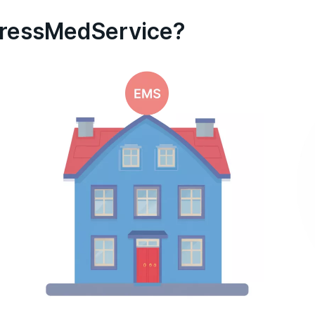
й, провести оценку окружающей ткани, которая ча
pressMedService?
 пациент получает расшифровку с результатами ис
редстательной железы и мочевого пузыря
 мочеиспускании в области промежности;
сти живота;
лей в спермограмме, анализах мочи и крови;
я;