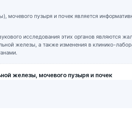
ы), мочевого пузыря и почек является информати
вукового исследования этих органов являются жа
ьной железы, а также изменения в клинико-лабор
ганами.
ной железы, мочевого пузыря и почек
авильно подготовиться к УЗИ предстательной желез
же советы.
через брюшную стенку рекомендуется за 2 часа д
ы) и не мочиться до окончания исследования. Пр
остики предлагается провести очистительную кли