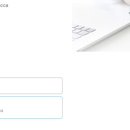
асса
ра