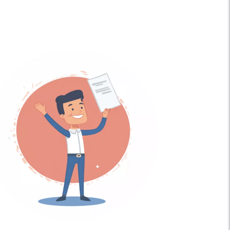
сто становится местом локализации
следования.