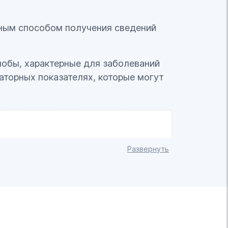
вным способом получения сведений
лобы, характерные для заболеваний
аторных показателях, которые могут
ы, мочевого пузыря и почек. Для
Развернуть
о процедуры выпить примерно 400
и ректальном методе исследования
зму.