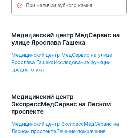
анестезия (по запросу пациента или
При наличии зубного камня
в том случае, если у него
повышенная чувствительность
зубов).
Медицинский центр МедСервис на
улице Ярослава Гашека
Длительность процедуры носит
индивидуальный характер и может
Медицинский центр МедСервис на улице
проходить 20-60 минут.
Ярослава Гашека
Исследование функции
среднего уха
Медицинский центр
ЭкспрессМедСервис на Лесном
проспекте
Медицинский центр ЭкспрессМедСервис на
Лесном проспекте
Лечение помрачения