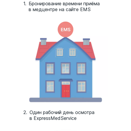
налет, зубы окрашиваются фиолетовым
1.
Бронирование времени приёма
цветом. Эта процедура оказывает
в медцентре на сайте EMS
хорошее мотивирующее воздействие на
пациента для проведения гигиены
полости рта.
Профессиональная гигиеническая
чистка: результаты
Данная процедура, проводимая раз в
полгода (раз в три или четыре месяца при
отдельных случаях по рекомендации
стоматолога), позволяет в значительной
2.
Один рабочий день осмотра
степени снизить риск воспалений десен,
в ExpressMedService
образования кариеса, увеличивает срок
службы тех работ (пломб, коронок), уже