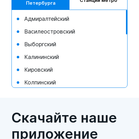
Станции метро
Петербурга
Адмиралтейский
Василеостровский
Выборгский
Калининский
Кировский
Колпинский
Красногвардейский
Красносельский
Скачайте наше
Кронштадтский
приложение
Курортный