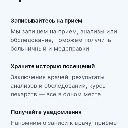
Ломоносовский
Московский
Записывайтесь на прием
Невский
Мы запишем на прием, анализы или
обследование, поможем получить
Петроградский
больничный и медсправки
Петродворцовый
Приморский
Храните историю посещений
Заключения врачей, результаты
Пушкинский
анализов и обследований, курсы
Фрунзенский
лекарств — всё в одном месте
Центральный
Получайте уведомления
Напомним о записи к врачу, приёме