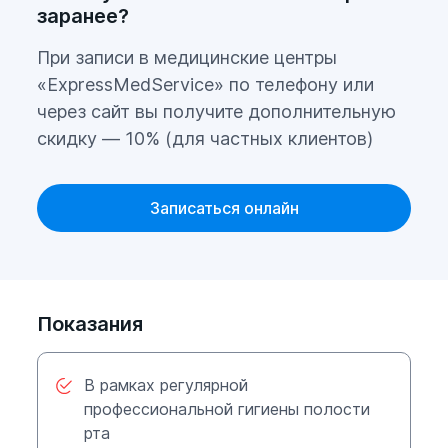
гигиенической чистки зубы желательно
заранее?
покрыть фторлаком. Это позволит
закрепить эффект чистки и укрепит эмаль
При записи в медицинские центры
зубов. Профессиональная гигиеническая
«ExpressMedService» по телефону или
чистка зубов – это удачное решения для
через сайт вы получите дополнительную
тех кто любит "красиво" улыбаться...
скидку — 10% (для частных клиентов)
В стоимость процедуры включено:
Записаться онлайн
чистка зубов с использованием
ультразвука - удаление вязкого
налета и зубного камня;
Показания
обработка и чистка зубов
специальными пастами и щетками;
В рамках регулярной
все требуемые расходные
профессиональной гигиены полости
материалы;
рта