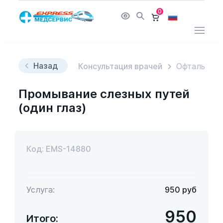
0
Назад
Консультация врачей
Офтальмол
Промывание слезных путей
(один глаз)
Код: EMS-14880
Услуга:
950
руб
950
Итого: