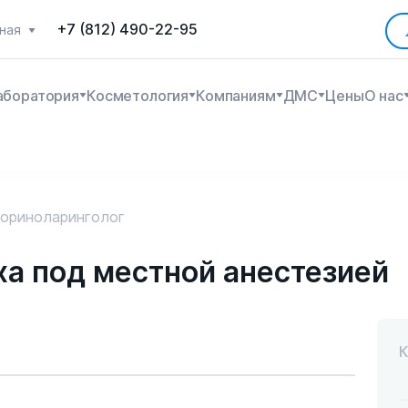
+7 (812) 490-22-95
ная
аборатория
Косметология
Компаниям
ДМС
Цены
О нас
ориноларинголог
ха под местной анестезией
К