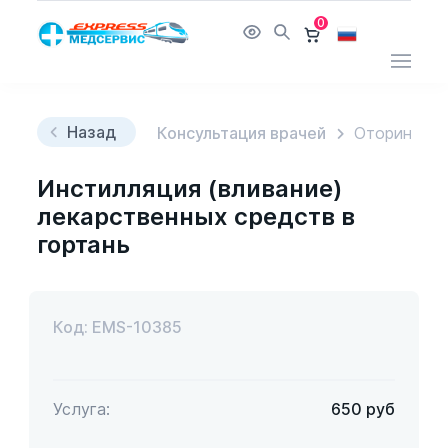
0
Назад
Консультация врачей
Оторинолар
Инстилляция (вливание)
лекарственных средств в
гортань
Код: EMS-10385
Услуга:
650
руб