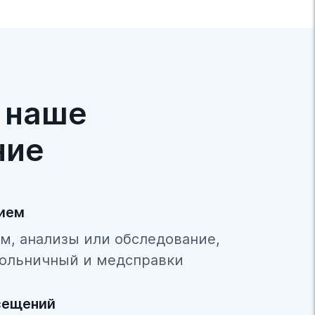
 наше
ние
рием
м, анализы или обследование,
ольничный и медсправки
сещений