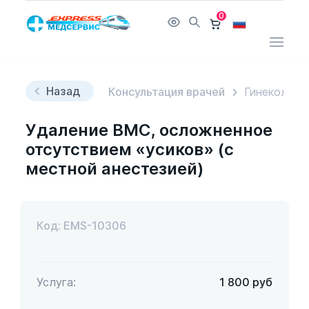
0
Назад
Консультация врачей
Гинеколог
Удаление ВМС, осложненное
отсутствием «усиков» (с
местной анестезией)
Код: EMS-10306
Услуга:
1 800
руб