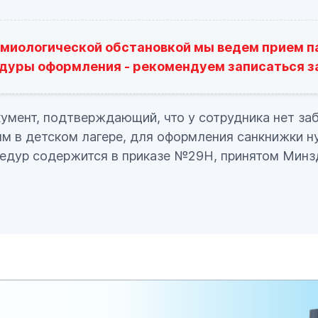
емиологической обстановкой мы ведем прием па
дуры оформления - рекомендуем записаться за
кумент, подтверждающий, что у сотрудника нет з
м в детском лагере, для оформления санкнижки ну
едур содержится в приказе №29Н, принятом Минзд
герь проходить медосмотр нужно каждый год.
мотр для получения медкнижки вожатому в л