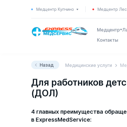
Медцентр Купчино
Медцентр Лес
Медцентр
Л
Контакты
Назад
Медицинские услуги
Ме
Для работников дет
(ДОЛ)
4 главных преимущества обраще
в ExpressMedService: