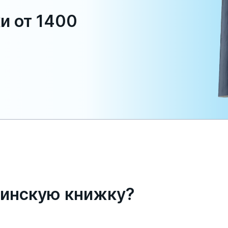
и от 1400
олога и сделать мазок для анализа вагинальной 
ога раз в два года для получения ЛМК в лагерь. 
х диспансерах по вашему месту жительства.
цинскую книжку?
что в нее входит?