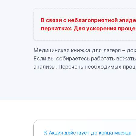
В связи с неблагоприятной эпид
перчатках. Для ускорения проце
Медицинская книжка для лагеря – до
Если вы собираетесь работать вожаты
анализы. Перечень необходимых проц
оформлении медицинской книжки в ла
У каких врачей нужно пройти ос
Психиатр;
Невролог;
% Акция действует до конца месяца