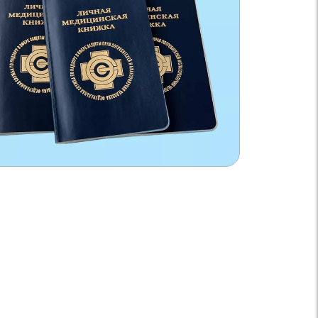
микрофлоры. Сотрудницам старше 40
Заключение психиатра и нарколога