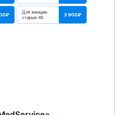
Для женщин
900
₽
3 900
₽
старше 40
MedService»