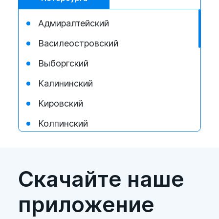
Адмиралтейский
Василеостровский
Выборгский
Калининский
Кировский
Колпинский
Красногвардейский
Красносельский
Скачайте наше
Кронштадтский
приложение
Курортный