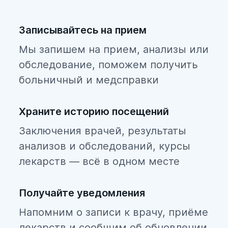
Ломоносовский
Московский
Записывайтесь на прием
Невский
Мы запишем на прием, анализы или
обследование, поможем получить
Петроградский
больничный и медсправки
Петродворцовый
Приморский
Храните историю посещений
Заключения врачей, результаты
Пушкинский
анализов и обследований, курсы
Фрунзенский
лекарств — всё в одном месте
Центральный
Получайте уведомления
Напомним о записи к врачу, приёме
лекарств и сообщим об обновлении