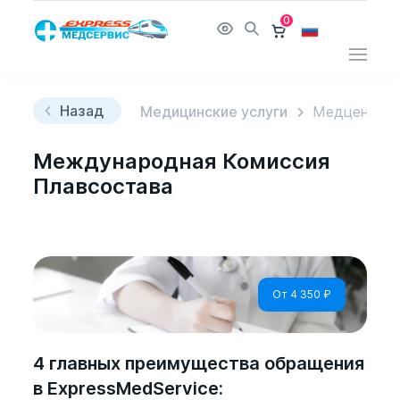
0
Назад
Медицинские услуги
Медцентр
Международная Комиссия
Плавсостава
От 4 350
₽
4 главных преимущества обращения
в ExpressMedService: