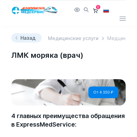
0
Назад
Медицинские услуги
Медцентр
ЛМК моряка (врач)
От 4 350
₽
4 главных преимущества обращения
в ExpressMedService: