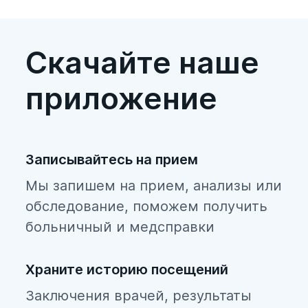
Красногвардейский
Красносельский
Скачайте наше
Кронштадтский
приложение
Курортный
Ломоносовский
Московский
Записывайтесь на прием
Невский
Мы запишем на прием, анализы или
обследование, поможем получить
Петроградский
больничный и медсправки
Петродворцовый
Приморский
Храните историю посещений
Заключения врачей, результаты
Пушкинский