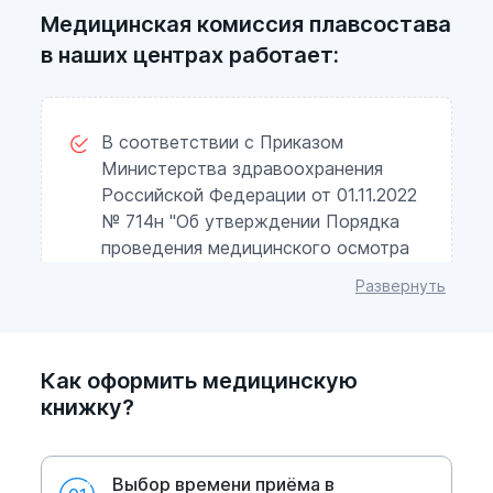
Медицинская комиссия плавсостава
в наших центрах работает:
В соответствии с Приказом
Министерства здравоохранения
Российской Федерации от 01.11.2022
№ 714н "Об утверждении Порядка
проведения медицинского осмотра
на наличие медицинских
Развернуть
противопоказаний к работе на
судне, включающего в себя химико-
токсикологические исследования
Как оформить медицинскую
наличия в организме человека
книжку?
наркотических средств,
психотропных веществ и их
метаболитов, и формы
Выбор времени приёма в
медицинского заключения об