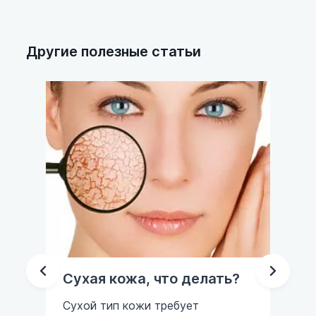
Другие полезные статьи
?
Что лучше: фотоэпиляция
Ла
или лазерная эпиляция?
Ла