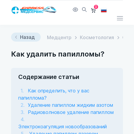
0
Назад
Медцентр
Косметология
Стат
Как удалить папилломы?
Содержание статьи
Как определить, что у вас
папиллома?
Удаление папиллом жидким азотом
Радиоволновое удаление папиллом
Электрокоагуляция новообразований
Удаление папиллом лазером