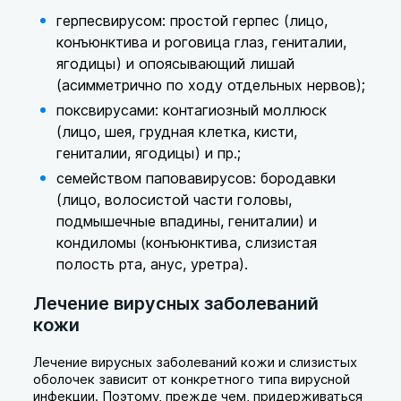
герпесвирусом: простой герпес (лицо,
конъюнктива и роговица глаз, гениталии,
ягодицы) и опоясывающий лишай
(асимметрично по ходу отдельных нервов);
поксвирусами: контагиозный моллюск
(лицо, шея, грудная клетка, кисти,
гениталии, ягодицы) и пр.;
семейством паповавирусов: бородавки
(лицо, волосистой части головы,
подмышечные впадины, гениталии) и
кондиломы (конъюнктива, слизистая
полость рта, анус, уретра).
Лечение вирусных заболеваний
кожи
Лечение вирусных заболеваний кожи и слизистых
оболочек зависит от конкретного типа вирусной
инфекции. Поэтому, прежде чем, придерживаться