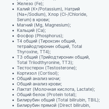
Железо (Fe);
Калий (К+/Potassium), Натрий
(Na+/Sodium), Хлор (Сl-/Chloride,
Serum) в крови;
Магний (Мg, Magnesium);
Кальций (Ca);
Фосфор (Phosphorus);
Т4 общий (Тироксин общий,
тетрайодтиронин общий, Total
Thyroxine, TT4);
Т3 общий (Трийодтиронин общий,
Total Triiodthyronine, TT3);
Тестостерон (Testosterone);
Кортизол (Cortisol);
Общий анализ мочи;
Общий анализ крови;
Лактат (Молочная кислота, Lactate);
Общий белок (Protein total);
Билирубин общий (Total bilirubin, TBIL);
Билирубин прямой (Direct bilirubin,