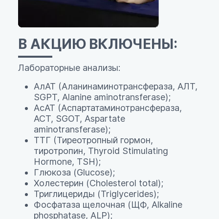
В АКЦИЮ ВКЛЮЧЕНЫ:
Лабораторные анализы:
АлАТ (Аланинаминотрансфераза, АЛТ,
SGPT, Alanine aminotransferase);
АсАТ (Аспартатаминотрансфераза,
ACT, SGOT, Aspartate
aminotransferase);
ТТГ (Тиреотропный гормон,
тиротропин, Thyroid Stimulating
Hormone, TSH);
Глюкоза (Glucose);
Холестерин (Cholesterol total);
Триглицериды (Triglycerides);
Фосфатаза щелочная (ЩФ, Alkaline
phosphatase, ALP);